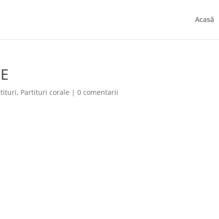
Acasă
ME
tituri
,
Partituri corale
|
0 comentarii