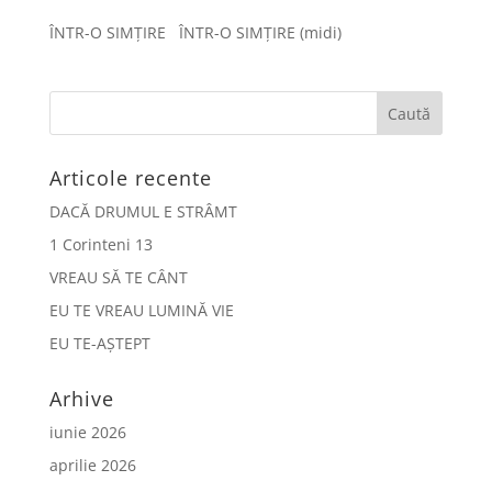
ÎNTR-O SIMȚIRE ÎNTR-O SIMȚIRE (midi)
Articole recente
DACĂ DRUMUL E STRÂMT
1 Corinteni 13
VREAU SĂ TE CÂNT
EU TE VREAU LUMINĂ VIE
EU TE-AȘTEPT
Arhive
iunie 2026
aprilie 2026