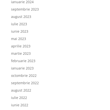
ianuarie 2024
septembrie 2023
august 2023
iulie 2023
iunie 2023
mai 2023
aprilie 2023
martie 2023
februarie 2023
ianuarie 2023
octombrie 2022
septembrie 2022
august 2022
iulie 2022
iunie 2022