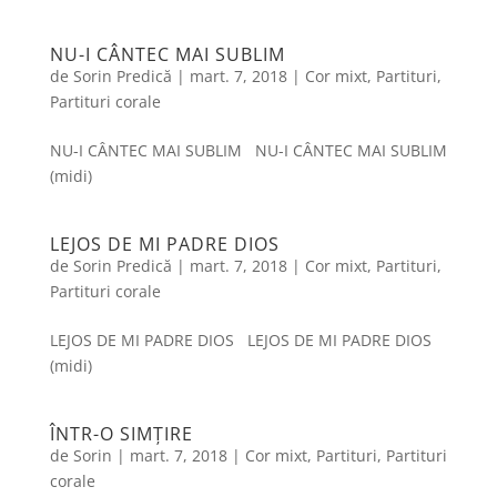
NU-I CÂNTEC MAI SUBLIM
de
Sorin Predică
|
mart. 7, 2018
|
Cor mixt
,
Partituri
,
Partituri corale
NU-I CÂNTEC MAI SUBLIM NU-I CÂNTEC MAI SUBLIM
(midi)
LEJOS DE MI PADRE DIOS
de
Sorin Predică
|
mart. 7, 2018
|
Cor mixt
,
Partituri
,
Partituri corale
LEJOS DE MI PADRE DIOS LEJOS DE MI PADRE DIOS
(midi)
ÎNTR-O SIMȚIRE
de
Sorin
|
mart. 7, 2018
|
Cor mixt
,
Partituri
,
Partituri
corale