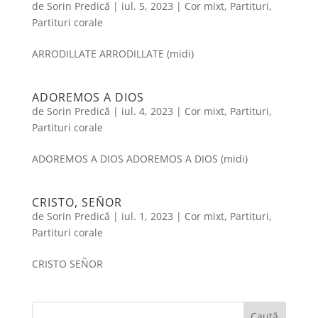
de
Sorin Predică
|
iul. 5, 2023
|
Cor mixt
,
Partituri
,
Partituri corale
ARRODILLATE ARRODILLATE (midi)
ADOREMOS A DIOS
de
Sorin Predică
|
iul. 4, 2023
|
Cor mixt
,
Partituri
,
Partituri corale
ADOREMOS A DIOS ADOREMOS A DIOS (midi)
CRISTO, SEÑOR
de
Sorin Predică
|
iul. 1, 2023
|
Cor mixt
,
Partituri
,
Partituri corale
CRISTO SEÑOR