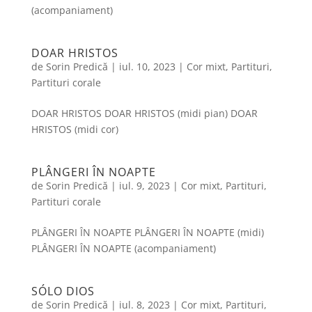
(acompaniament)
DOAR HRISTOS
de
Sorin Predică
|
iul. 10, 2023
|
Cor mixt
,
Partituri
,
Partituri corale
DOAR HRISTOS DOAR HRISTOS (midi pian) DOAR
HRISTOS (midi cor)
PLÂNGERI ÎN NOAPTE
de
Sorin Predică
|
iul. 9, 2023
|
Cor mixt
,
Partituri
,
Partituri corale
PLÂNGERI ÎN NOAPTE PLÂNGERI ÎN NOAPTE (midi)
PLÂNGERI ÎN NOAPTE (acompaniament)
SÓLO DIOS
de
Sorin Predică
|
iul. 8, 2023
|
Cor mixt
,
Partituri
,