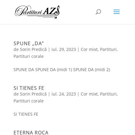
SPUNE „DA”
de
Sorin Predică
|
iul. 29, 2023
|
Cor mixt
,
Partituri
,
Partituri corale
SPUNE DA SPUNE DA (midi 1) SPUNE DA (midi 2)
SI TIENES FE
de
Sorin Predică
|
iul. 24, 2023
|
Cor mixt
,
Partituri
,
Partituri corale
SI TIENES FE
ETERNA ROCA