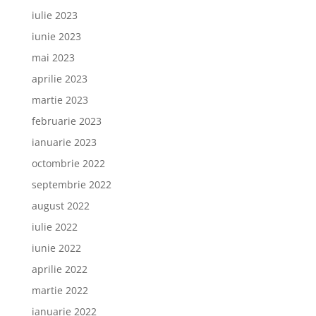
iulie 2023
iunie 2023
mai 2023
aprilie 2023
martie 2023
februarie 2023
ianuarie 2023
octombrie 2022
septembrie 2022
august 2022
iulie 2022
iunie 2022
aprilie 2022
martie 2022
ianuarie 2022