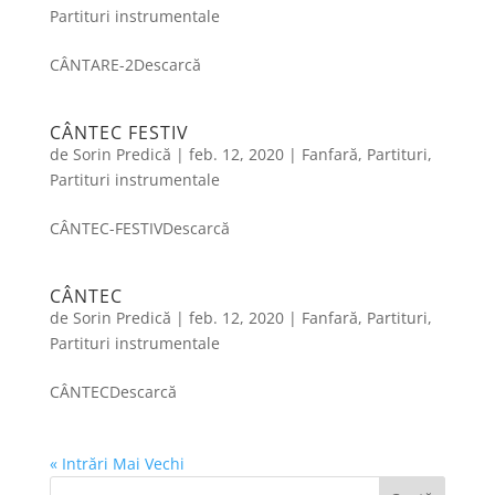
Partituri instrumentale
CÂNTARE-2Descarcă
CÂNTEC FESTIV
de
Sorin Predică
|
feb. 12, 2020
|
Fanfară
,
Partituri
,
Partituri instrumentale
CÂNTEC-FESTIVDescarcă
CÂNTEC
de
Sorin Predică
|
feb. 12, 2020
|
Fanfară
,
Partituri
,
Partituri instrumentale
CÂNTECDescarcă
« Intrări Mai Vechi