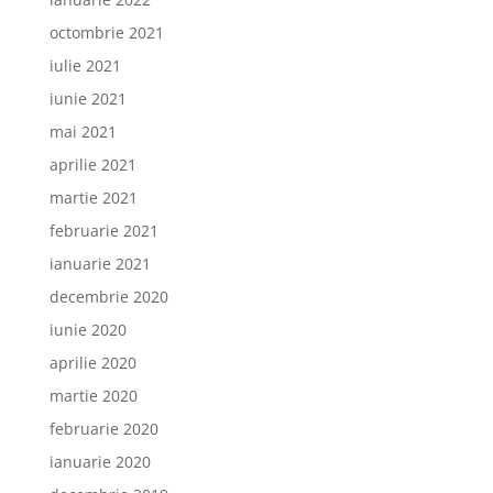
octombrie 2021
iulie 2021
iunie 2021
mai 2021
aprilie 2021
martie 2021
februarie 2021
ianuarie 2021
decembrie 2020
iunie 2020
aprilie 2020
martie 2020
februarie 2020
ianuarie 2020