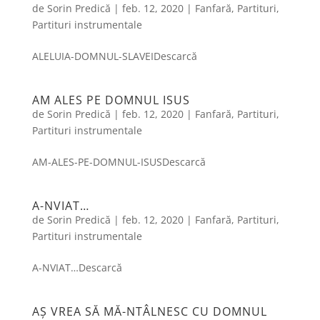
de
Sorin Predică
|
feb. 12, 2020
|
Fanfară
,
Partituri
,
Partituri instrumentale
ALELUIA-DOMNUL-SLAVEIDescarcă
AM ALES PE DOMNUL ISUS
de
Sorin Predică
|
feb. 12, 2020
|
Fanfară
,
Partituri
,
Partituri instrumentale
AM-ALES-PE-DOMNUL-ISUSDescarcă
A-NVIAT…
de
Sorin Predică
|
feb. 12, 2020
|
Fanfară
,
Partituri
,
Partituri instrumentale
A-NVIAT…Descarcă
AȘ VREA SĂ MĂ-NTÂLNESC CU DOMNUL