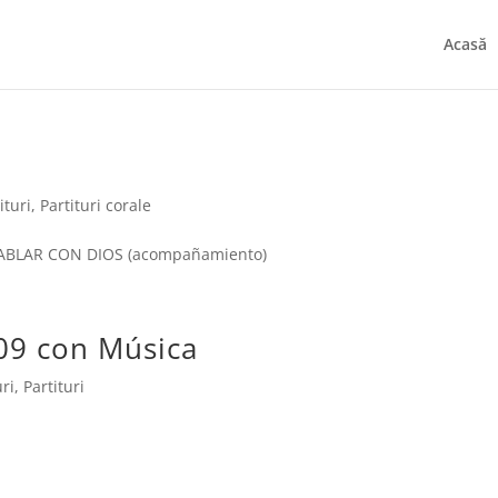
Acasă
ituri
,
Partituri corale
ABLAR CON DIOS (acompañamiento)
09 con Música
uri
,
Partituri