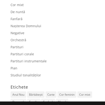
Cor mixt
De nuntă
Fanfară
Nașterea Domnului
Negative
Orchestră
Partituri
Partituri corale
Partituri instrumentale
Pian
Studiul tonalităților
Etichete
Anul Nou
Bărbătești
Carte
Cor feminin
Cor mixt
De nuntă
Familie
Fanfară
Mamă