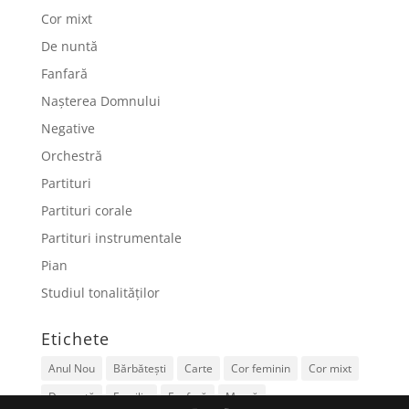
Cor mixt
De nuntă
Fanfară
Nașterea Domnului
Negative
Orchestră
Partituri
Partituri corale
Partituri instrumentale
Pian
Studiul tonalităților
Etichete
Anul Nou
Bărbătești
Carte
Cor feminin
Cor mixt
De nuntă
Familie
Fanfară
Mamă