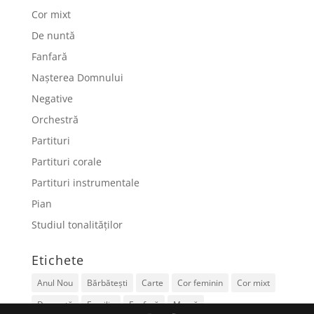
Cor mixt
De nuntă
Fanfară
Nașterea Domnului
Negative
Orchestră
Partituri
Partituri corale
Partituri instrumentale
Pian
Studiul tonalităților
Etichete
Anul Nou
Bărbătești
Carte
Cor feminin
Cor mixt
De nuntă
Familie
Fanfară
Mamă