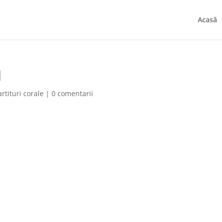
Acasă
I
artituri corale
|
0 comentarii