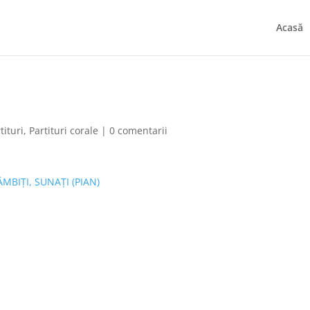
Acasă
tituri
,
Partituri corale
|
0 comentarii
ÂMBIȚI, SUNAȚI (PIAN)