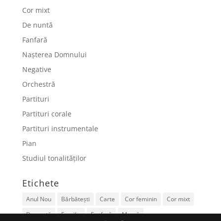
Cor mixt
De nuntă
Fanfară
Nașterea Domnului
Negative
Orchestră
Partituri
Partituri corale
Partituri instrumentale
Pian
Studiul tonalităților
Etichete
Anul Nou
Bărbătești
Carte
Cor feminin
Cor mixt
De nuntă
Familie
Fanfară
Mamă