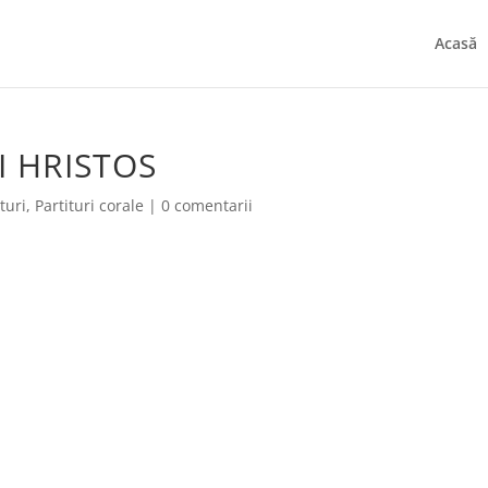
Acasă
I HRISTOS
turi
,
Partituri corale
|
0 comentarii