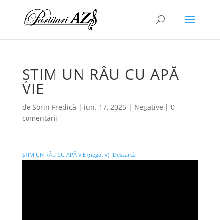
ȘTIM UN RÂU CU APĂ
VIE
de
Sorin Predică
|
iun. 17, 2025
|
Negative
|
0
comentarii
ȘTIM UN RÂU CU APĂ VIE (negativ)
Descarcă