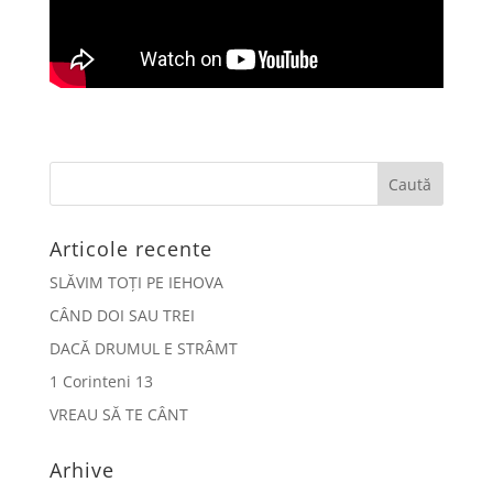
Articole recente
SLĂVIM TOȚI PE IEHOVA
CÂND DOI SAU TREI
DACĂ DRUMUL E STRÂMT
1 Corinteni 13
VREAU SĂ TE CÂNT
Arhive