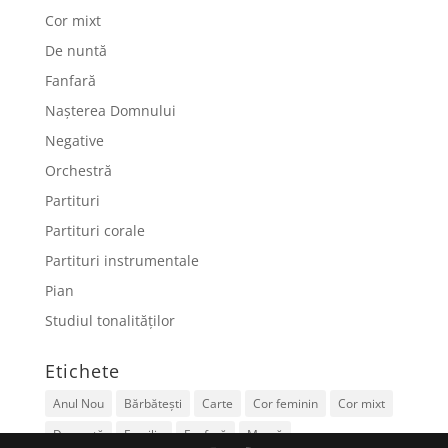
Cor mixt
De nuntă
Fanfară
Nașterea Domnului
Negative
Orchestră
Partituri
Partituri corale
Partituri instrumentale
Pian
Studiul tonalităților
Etichete
Anul Nou
Bărbătești
Carte
Cor feminin
Cor mixt
De nuntă
Familie
Fanfară
Mamă