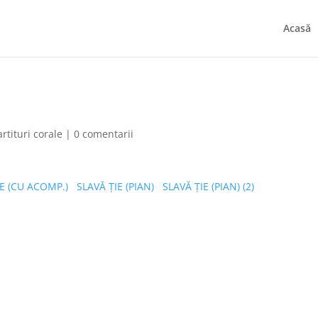
Acasă
artituri corale
|
0 comentarii
IE (CU ACOMP.)
SLAVĂ ȚIE (PIAN)
SLAVĂ ȚIE (PIAN) (2)