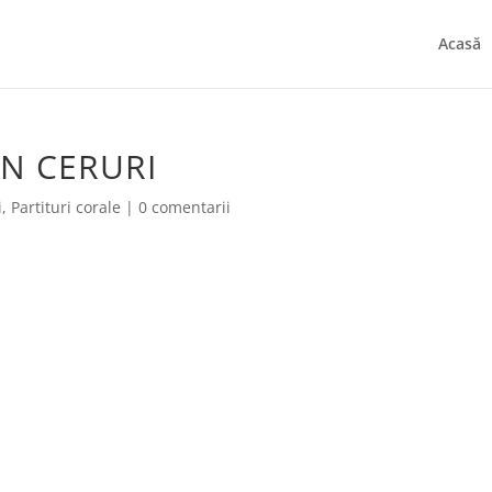
Acasă
N CERURI
i
,
Partituri corale
|
0 comentarii