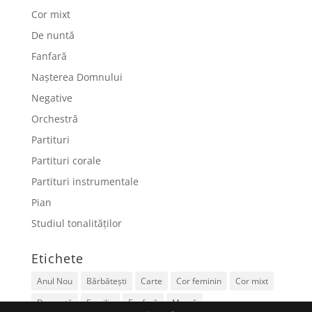
Cor mixt
De nuntă
Fanfară
Nașterea Domnului
Negative
Orchestră
Partituri
Partituri corale
Partituri instrumentale
Pian
Studiul tonalităților
Etichete
Anul Nou
Bărbătești
Carte
Cor feminin
Cor mixt
De nuntă
Familie
Fanfară
Mamă