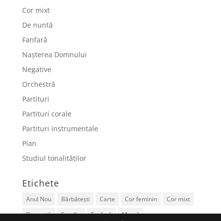
Cor mixt
De nuntă
Fanfară
Nașterea Domnului
Negative
Orchestră
Partituri
Partituri corale
Partituri instrumentale
Pian
Studiul tonalităților
Etichete
Anul Nou
Bărbătești
Carte
Cor feminin
Cor mixt
De nuntă
Familie
Fanfară
Mamă