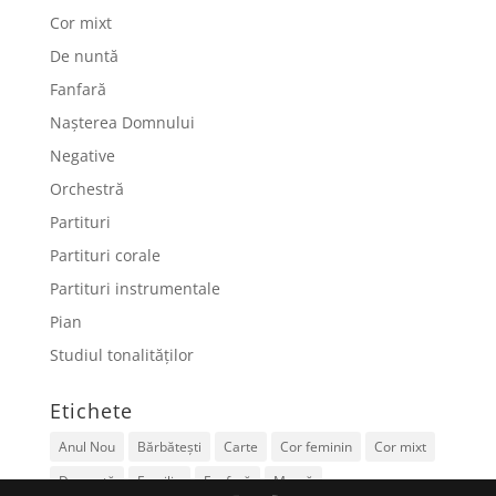
Cor mixt
De nuntă
Fanfară
Nașterea Domnului
Negative
Orchestră
Partituri
Partituri corale
Partituri instrumentale
Pian
Studiul tonalităților
Etichete
Anul Nou
Bărbătești
Carte
Cor feminin
Cor mixt
De nuntă
Familie
Fanfară
Mamă