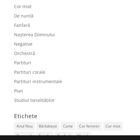
Cor mixt
De nuntă
Fanfară
Nașterea Domnului
Negative
Orchestră
Partituri
Partituri corale
Partituri instrumentale
Pian
Studiul tonalităților
Etichete
Anul Nou
Bărbătești
Carte
Cor feminin
Cor mixt
De nuntă
Familie
Fanfară
Mamă