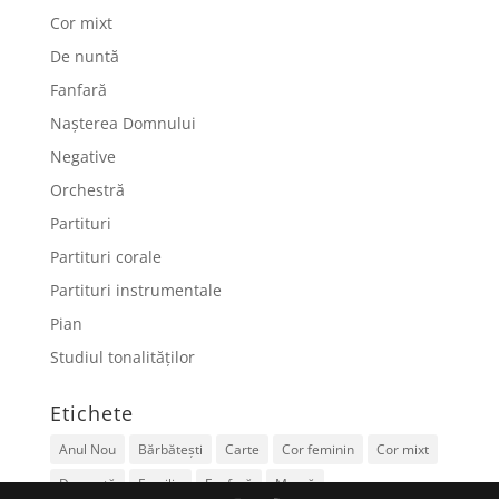
Cor mixt
De nuntă
Fanfară
Nașterea Domnului
Negative
Orchestră
Partituri
Partituri corale
Partituri instrumentale
Pian
Studiul tonalităților
Etichete
Anul Nou
Bărbătești
Carte
Cor feminin
Cor mixt
De nuntă
Familie
Fanfară
Mamă