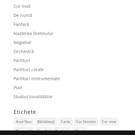
Cor mixt
De nuntă
Fanfară
Nașterea Domnului
Negative
Orchestră
Partituri
Partituri corale
Partituri instrumentale
Pian
Studiul tonalităților
Etichete
Anul Nou
Bărbătești
Carte
Cor feminin
Cor mixt
De nuntă
Familie
Fanfară
Mamă