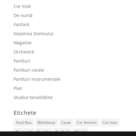
Cor mixt
De nuntă
Fanfară
Nașterea Domnului
Negative
Orchestră
Partituri
Partituri corale
Partituri instrumentale
Pian
Studiul tonalităților
Etichete
Anul Nou
Bărbătești
Carte
Cor feminin
Cor mixt
De nuntă
Familie
Fanfară
Mamă