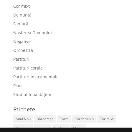
Cor mixt
De nuntă
Fanfară
Nașterea Domnului
Negative
Orchestră
Partituri
Partituri corale
Partituri instrumentale
Pian
Studiul tonalităților
Etichete
Anul Nou
Bărbătești
Carte
Cor feminin
Cor mixt
De nuntă
Familie
Fanfară
Mamă