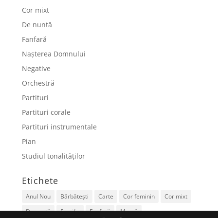
Cor mixt
De nuntă
Fanfară
Nașterea Domnului
Negative
Orchestră
Partituri
Partituri corale
Partituri instrumentale
Pian
Studiul tonalităților
Etichete
Anul Nou
Bărbătești
Carte
Cor feminin
Cor mixt
De nuntă
Familie
Fanfară
Mamă