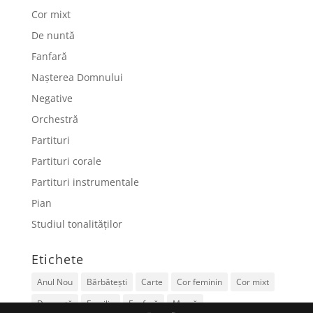
Cor mixt
De nuntă
Fanfară
Nașterea Domnului
Negative
Orchestră
Partituri
Partituri corale
Partituri instrumentale
Pian
Studiul tonalităților
Etichete
Anul Nou
Bărbătești
Carte
Cor feminin
Cor mixt
De nuntă
Familie
Fanfară
Mamă