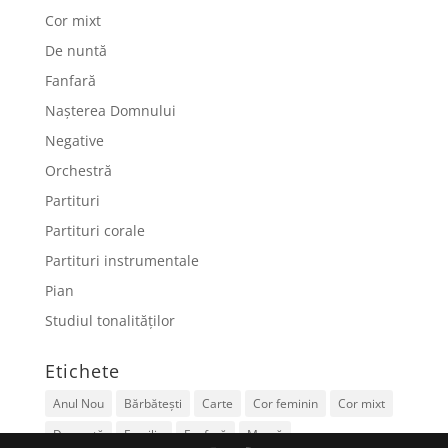
Cor mixt
De nuntă
Fanfară
Nașterea Domnului
Negative
Orchestră
Partituri
Partituri corale
Partituri instrumentale
Pian
Studiul tonalităților
Etichete
Anul Nou
Bărbătești
Carte
Cor feminin
Cor mixt
De nuntă
Familie
Fanfară
Mamă