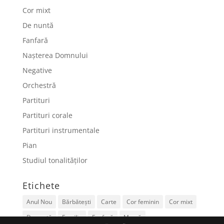
Cor mixt
De nuntă
Fanfară
Nașterea Domnului
Negative
Orchestră
Partituri
Partituri corale
Partituri instrumentale
Pian
Studiul tonalităților
Etichete
Anul Nou
Bărbătești
Carte
Cor feminin
Cor mixt
De nuntă
Familie
Fanfară
Mamă