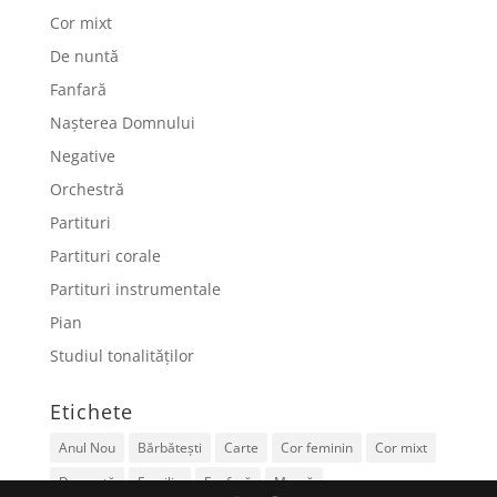
Cor mixt
De nuntă
Fanfară
Nașterea Domnului
Negative
Orchestră
Partituri
Partituri corale
Partituri instrumentale
Pian
Studiul tonalităților
Etichete
Anul Nou
Bărbătești
Carte
Cor feminin
Cor mixt
De nuntă
Familie
Fanfară
Mamă