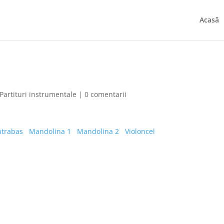
Acasă
Partituri instrumentale
|
0 comentarii
ntrabas
Mandolina 1
Mandolina 2
Violoncel