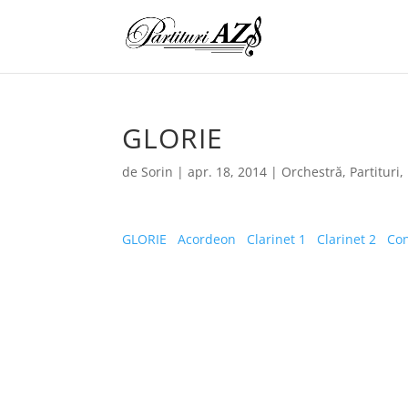
GLORIE
de
Sorin
|
apr. 18, 2014
|
Orchestră
,
Partituri
,
GLORIE
Acordeon
Clarinet 1
Clarinet 2
Co