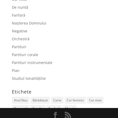
De nuntă
Fanfară
Nașterea Domnului
Negative
Orchestră
Partituri
Partituri corale
Partituri instrumentale
Pian
Studiul tonalităților
Etichete
Anul Nou
Bărbătești
Carte
Cor feminin
Cor mixt
De nuntă
Familie
Fanfară
Mamă
Nașterea Domnului
Negative
Orchestră
Pian