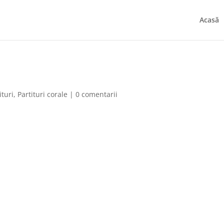
Acasă
ituri
,
Partituri corale
|
0 comentarii