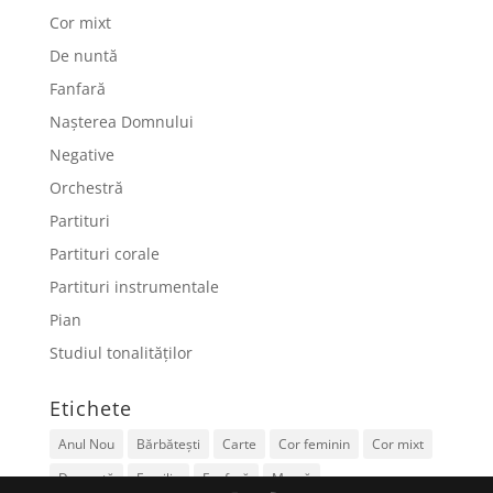
Cor mixt
De nuntă
Fanfară
Nașterea Domnului
Negative
Orchestră
Partituri
Partituri corale
Partituri instrumentale
Pian
Studiul tonalităților
Etichete
Anul Nou
Bărbătești
Carte
Cor feminin
Cor mixt
De nuntă
Familie
Fanfară
Mamă