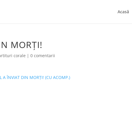
Acasă
IN MORȚI!
rtituri corale
|
0 comentarii
A ÎNVIAT DIN MORȚI! (CU ACOMP.)