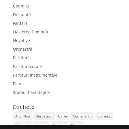
Cor mixt
De nuntă
Fanfară
Nașterea Domnului
Negative
Orchestră
Partituri
Partituri corale
Partituri instrumentale
Pian
Studiul tonalităților
Etichete
Anul Nou
Bărbătești
Carte
Cor feminin
Cor mixt
De nuntă
Familie
Fanfară
Mamă