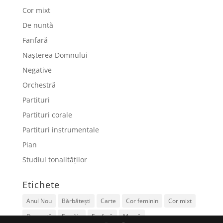
Cor mixt
De nuntă
Fanfară
Nașterea Domnului
Negative
Orchestră
Partituri
Partituri corale
Partituri instrumentale
Pian
Studiul tonalităților
Etichete
Anul Nou
Bărbătești
Carte
Cor feminin
Cor mixt
De nuntă
Familie
Fanfară
Mamă