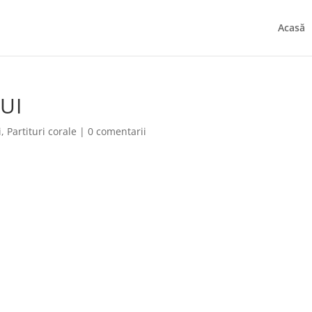
Acasă
UI
i
,
Partituri corale
|
0 comentarii