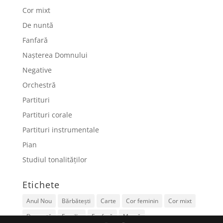
Cor mixt
De nuntă
Fanfară
Nașterea Domnului
Negative
Orchestră
Partituri
Partituri corale
Partituri instrumentale
Pian
Studiul tonalităților
Etichete
Anul Nou
Bărbătești
Carte
Cor feminin
Cor mixt
De nuntă
Familie
Fanfară
Mamă