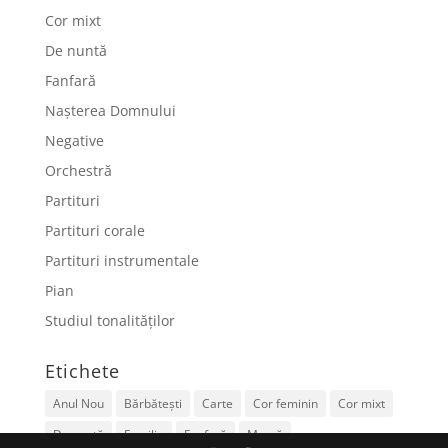
Cor mixt
De nuntă
Fanfară
Nașterea Domnului
Negative
Orchestră
Partituri
Partituri corale
Partituri instrumentale
Pian
Studiul tonalităților
Etichete
Anul Nou
Bărbătești
Carte
Cor feminin
Cor mixt
De nuntă
Familie
Fanfară
Mamă