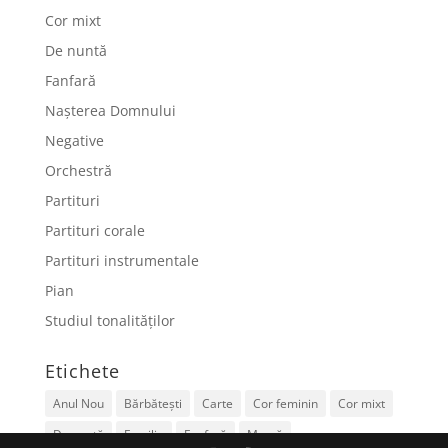
Cor mixt
De nuntă
Fanfară
Nașterea Domnului
Negative
Orchestră
Partituri
Partituri corale
Partituri instrumentale
Pian
Studiul tonalităților
Etichete
Anul Nou
Bărbătești
Carte
Cor feminin
Cor mixt
De nuntă
Familie
Fanfară
Mamă