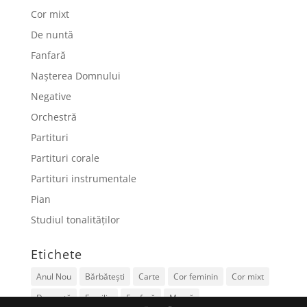
Cor mixt
De nuntă
Fanfară
Nașterea Domnului
Negative
Orchestră
Partituri
Partituri corale
Partituri instrumentale
Pian
Studiul tonalităților
Etichete
Anul Nou
Bărbătești
Carte
Cor feminin
Cor mixt
De nuntă
Familie
Fanfară
Mamă