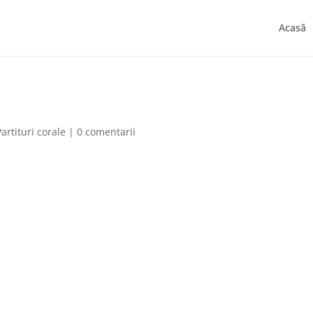
Acasă
Partituri corale
|
0 comentarii